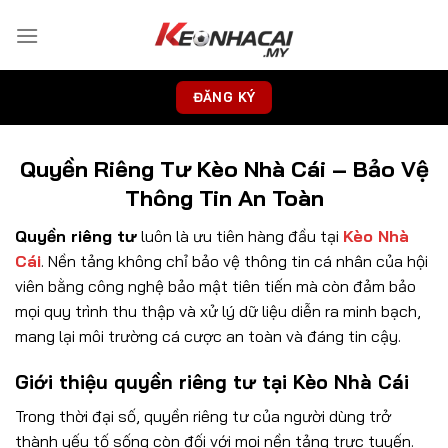
Bỏ
qua
nội
dung
ĐĂNG KÝ
Quyền Riêng Tư Kèo Nhà Cái – Bảo Vệ
Thông Tin An Toàn
Quyền riêng tư
luôn là ưu tiên hàng đầu tại
Kèo Nhà
Cái
. Nền tảng không chỉ bảo vệ thông tin cá nhân của hội
viên bằng công nghệ bảo mật tiên tiến mà còn đảm bảo
mọi quy trình thu thập và xử lý dữ liệu diễn ra minh bạch,
mang lại môi trường cá cược an toàn và đáng tin cậy.
Giới thiệu quyền riêng tư tại Kèo Nhà Cái
Trong thời đại số, quyền riêng tư của người dùng trở
thành yếu tố sống còn đối với mọi nền tảng trực tuyến.