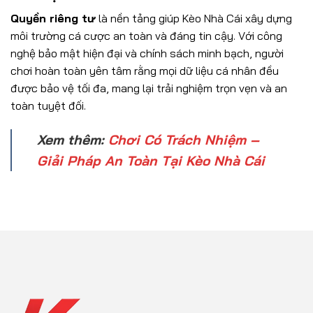
Quyền riêng tư
là nền tảng giúp Kèo Nhà Cái xây dựng
môi trường cá cược an toàn và đáng tin cậy. Với công
nghệ bảo mật hiện đại và chính sách minh bạch, người
chơi hoàn toàn yên tâm rằng mọi dữ liệu cá nhân đều
được bảo vệ tối đa, mang lại trải nghiệm trọn vẹn và an
toàn tuyệt đối.
Xem thêm:
Chơi Có Trách Nhiệm –
Giải Pháp An Toàn Tại Kèo Nhà Cái