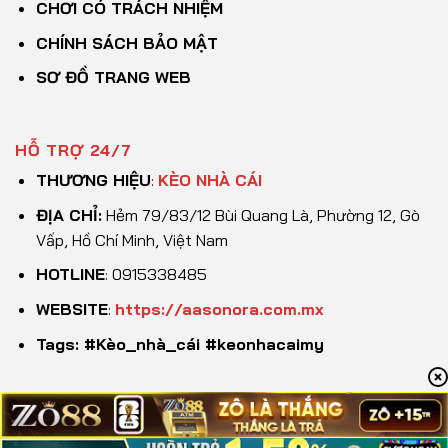
CHƠI CÓ TRÁCH NHIỆM
CHÍNH SÁCH BẢO MẬT
SƠ ĐỒ TRANG WEB
HỖ TRỢ 24/7
THƯƠNG HIỆU
:
KÈO NHÀ CÁI
ĐỊA CHỈ:
Hẻm 79/83/12 Bùi Quang Là, Phường 12, Gò
Vấp, Hồ Chí Minh, Việt Nam
HOTLINE
: 0915338485
WEBSITE
:
https://aasonora.com.mx
Tags: #Kèo_nhà_cái #keonhacaimy