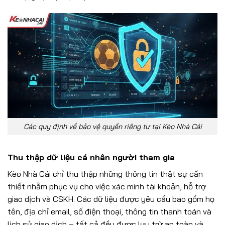
Các quy định về bảo vệ quyền riêng tư tại Kèo Nhà Cái
Thu thập dữ liệu cá nhân người tham gia
Kèo Nhà Cái chỉ thu thập những thông tin thật sự cần
thiết nhằm phục vụ cho việc xác minh tài khoản, hỗ trợ
giao dịch và CSKH. Các dữ liệu được yêu cầu bao gồm họ
tên, địa chỉ email, số điện thoại, thông tin thanh toán và
lịch sử giao dịch – tất cả đều được lưu trữ an toàn và