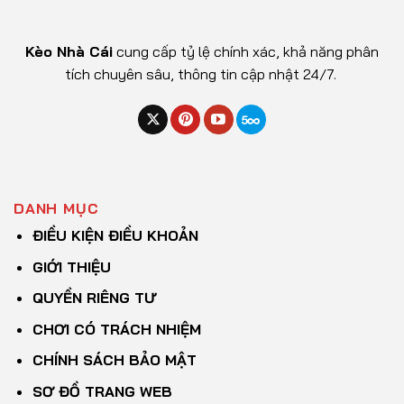
Kèo Nhà Cái
cung cấp tỷ lệ chính xác, khả năng phân
tích chuyên sâu, thông tin cập nhật 24/7.
DANH MỤC
ĐIỀU KIỆN ĐIỀU KHOẢN
GIỚI THIỆU
QUYỀN RIÊNG TƯ
CHƠI CÓ TRÁCH NHIỆM
CHÍNH SÁCH BẢO MẬT
SƠ ĐỒ TRANG WEB