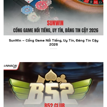
SunWin – Cổng Game Nổi Tiếng, Uy Tín, Đáng Tin Cậy
2026