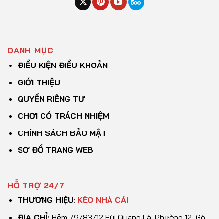
DANH MỤC
ĐIỀU KIỆN ĐIỀU KHOẢN
GIỚI THIỆU
QUYỀN RIÊNG TƯ
CHƠI CÓ TRÁCH NHIỆM
CHÍNH SÁCH BẢO MẬT
SƠ ĐỒ TRANG WEB
HỖ TRỢ 24/7
THƯƠNG HIỆU
:
KÈO NHÀ CÁI
ĐỊA CHỈ:
Hẻm 79/83/12 Bùi Quang Là, Phường 12, Gò