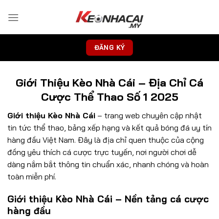
Bỏ
qua
nội
dung
ĐĂNG KÝ
Giới Thiệu Kèo Nhà Cái – Địa Chỉ Cá
Cược Thể Thao Số 1 2025
Giới thiệu Kèo Nhà Cái
– trang web chuyên cập nhật
tin tức thể thao, bảng xếp hạng và kết quả bóng đá uy tín
hàng đầu Việt Nam. Đây là địa chỉ quen thuộc của cộng
đồng yêu thích cá cược trực tuyến, nơi người chơi dễ
dàng nắm bắt thông tin chuẩn xác, nhanh chóng và hoàn
toàn miễn phí.
Giới thiệu Kèo Nhà Cái – Nền tảng cá cược
hàng đầu