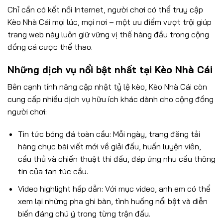
Chỉ cần có kết nối Internet, người chơi có thể truy cập
Kèo Nhà Cái mọi lúc, mọi nơi – một ưu điểm vượt trội giúp
trang web này luôn giữ vững vị thế hàng đầu trong cộng
đồng cá cược thể thao.
Những dịch vụ nổi bật nhất tại Kèo Nhà Cái
Bên cạnh tính năng cập nhật tỷ lệ kèo, Kèo Nhà Cái còn
cung cấp nhiều dịch vụ hữu ích khác dành cho cộng đồng
người chơi:
Tin tức bóng đá toàn cầu: Mỗi ngày, trang đăng tải
hàng chục bài viết mới về giải đấu, huấn luyện viên,
cầu thủ và chiến thuật thi đấu, đáp ứng nhu cầu thông
tin của fan túc cầu.
Video highlight hấp dẫn: Với mục video, anh em có thể
xem lại những pha ghi bàn, tình huống nổi bật và diễn
biến đáng chú ý trong từng trận đấu.