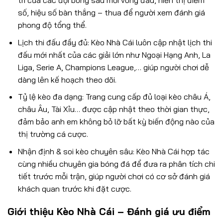
số, hiệu số bàn thắng – thua để người xem đánh giá
phong độ tổng thể.
Lịch thi đấu đầy đủ: Kèo Nhà Cái luôn cập nhật lịch thi
đấu mới nhất của các giải lớn như Ngoại Hạng Anh, La
Liga, Serie A, Champions League,… giúp người chơi dễ
dàng lên kế hoạch theo dõi.
Tỷ lệ kèo đa dạng: Trang cung cấp đủ loại kèo châu Á,
châu Âu, Tài Xỉu… được cập nhật theo thời gian thực,
đảm bảo anh em không bỏ lỡ bất kỳ biến động nào của
thị trường cá cược.
Nhận định & soi kèo chuyên sâu: Kèo Nhà Cái hợp tác
cùng nhiều chuyên gia bóng đá để đưa ra phân tích chi
tiết trước mỗi trận, giúp người chơi có cơ sở đánh giá
khách quan trước khi đặt cược.
Giới thiệu Kèo Nhà Cái – Đánh giá ưu điểm