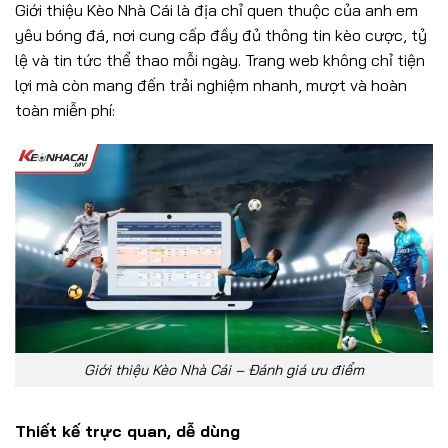
Giới thiệu Kèo Nhà Cái là địa chỉ quen thuộc của anh em
yêu bóng đá, nơi cung cấp đầy đủ thông tin kèo cược, tỷ
lệ và tin tức thể thao mỗi ngày. Trang web không chỉ tiện
lợi mà còn mang đến trải nghiệm nhanh, mượt và hoàn
toàn miễn phí:
Giới thiệu Kèo Nhà Cái – Đánh giá ưu điểm
Thiết kế trực quan, dễ dùng