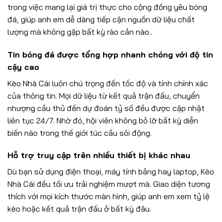
trong việc mang lại giá trị thực cho cộng đồng yêu bóng
đá, giúp anh em dễ dàng tiếp cận nguồn dữ liệu chất
lượng mà không gặp bất kỳ rào cản nào..
Tin bóng đá được tổng hợp nhanh chóng với độ tin
cậy cao
Kèo Nhà Cái luôn chú trọng đến tốc độ và tính chính xác
của thông tin. Mọi dữ liệu từ kết quả trận đấu, chuyển
nhượng cầu thủ đến dự đoán tỷ số đều được cập nhật
liên tục 24/7. Nhờ đó, hội viên không bỏ lỡ bất kỳ diễn
biến nào trong thế giới túc cầu sôi động.
Hỗ trợ truy cập trên nhiều thiết bị khác nhau
Dù bạn sử dụng điện thoại, máy tính bảng hay laptop, Kèo
Nhà Cái đều tối ưu trải nghiệm mượt mà. Giao diện tương
thích với mọi kích thước màn hình, giúp anh em xem tỷ lệ
kèo hoặc kết quả trận đấu ở bất kỳ đâu.