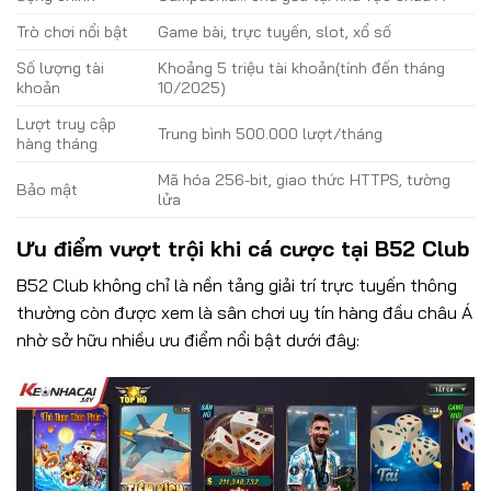
Trò chơi nổi bật
Game bài, trực tuyến, slot, xổ số
Số lượng tài
Khoảng 5 triệu tài khoản(tính đến tháng
khoản
10/2025)
Lượt truy cập
Trung bình 500.000 lượt/tháng
hàng tháng
Mã hóa 256-bit, giao thức HTTPS, tường
Bảo mật
lửa
Ưu điểm vượt trội khi cá cược tại B52 Club
B52 Club không chỉ là nền tảng giải trí trực tuyến thông
thường còn được xem là sân chơi uy tín hàng đầu châu Á
nhờ sở hữu nhiều ưu điểm nổi bật dưới đây: