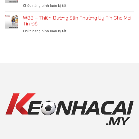
Chơi
Đáng
Chức năng bình luận bị tắt
ở
Giải
Tin
M88
Trí
Cậy
–
W88 – Thiên Đường Săn Thưởng Uy Tín Cho Mọi
Đáng
2025
Nhà
Tin
Tín Đồ
Cái
Cậy
Chức năng bình luận bị tắt
ở
Cá
Hàng
W88
Cược
Đầu
–
Trực
2025
Thiên
Tuyến
Đường
Chuẩn
Săn
Quốc
Thưởng
Tế
Uy
Tín
Cho
Mọi
Tín
Đồ