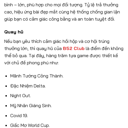
bình – lớn, phù hợp cho mọi đối tượng. Tỷ lệ trả thưởng
cao, hiệu ứng bài đẹp mắt cùng hệ thống chống gian lận
giúp bạn có cảm giác công bằng và an toàn tuyệt đối.
Quay hũ
Nếu bạn yêu thích cảm giác hồi hộp và cơ hội trúng
thưởng lớn, thì quay hũ của
B52 Club
là điểm đến không
thể bỏ qua. Tại đây, hàng trăm tựa game được thiết kế
với chủ đề phong phú như:
Mãnh Tướng Công Thành.
Đặc Nhiệm Delta.
Night Out.
Mỹ Nhân Giáng Sinh.
Covid 19.
Giấc Mơ World Cup.