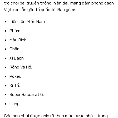
trò chơi bài truyền thống, hiện đại, mang đậm phong cách
Việt xen lẫn yếu tố quốc tế. Bao gồm:
Tiến Lên Miền Nam.
Phỏm.
Mậu Binh.
Chắn.
Xì Dách.
Rồng Vs Hổ.
Poker.
Xì Tố.
Super Baccarat 6.
Liêng.
Các bàn chơi được chia rõ theo mức cược nhỏ – trung