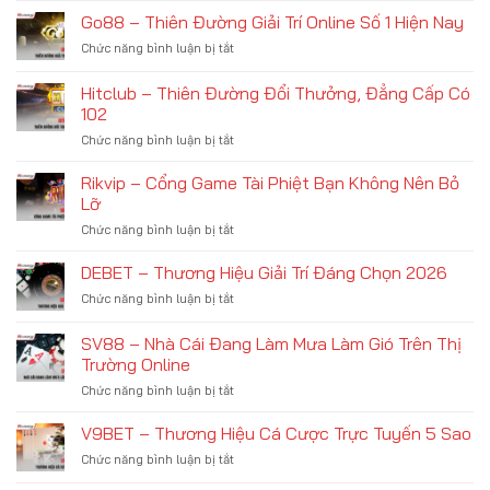
Chất
Cậy
Club
Go88 – Thiên Đường Giải Trí Online Số 1 Hiện Nay
Lượng,
2026
–
Giải
Chức năng bình luận bị tắt
ở
Cổng
Thưởng
Go88
Game
Cực
–
Hitclub – Thiên Đường Đổi Thưởng, Đẳng Cấp Có
Đổi
Khủng
Thiên
Thưởng
102
Đường
Đình
Chức năng bình luận bị tắt
ở
Giải
Đám
Hitclub
Trí
Số
–
Online
Rikvip – Cổng Game Tài Phiệt Bạn Không Nên Bỏ
#1
Thiên
Số
Lỡ
2026
Đường
1
Chức năng bình luận bị tắt
ở
Đổi
Hiện
Rikvip
Thưởng,
Nay
–
DEBET – Thương Hiệu Giải Trí Đáng Chọn 2026
Đẳng
Cổng
Cấp
Chức năng bình luận bị tắt
ở
Game
Có
DEBET
Tài
102
–
SV88 – Nhà Cái Đang Làm Mưa Làm Gió Trên Thị
Phiệt
Thương
Bạn
Trường Online
Hiệu
Không
Chức năng bình luận bị tắt
ở
Giải
Nên
SV88
Trí
Bỏ
–
Đáng
V9BET – Thương Hiệu Cá Cược Trực Tuyến 5 Sao
Lỡ
Nhà
Chọn
Chức năng bình luận bị tắt
ở
Cái
2026
V9BET
Đang