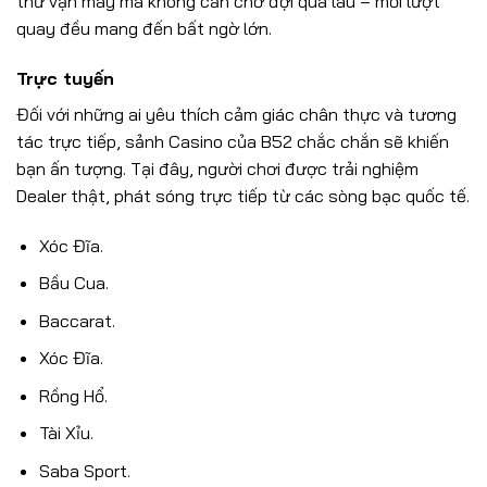
thử vận may mà không cần chờ đợi quá lâu – mỗi lượt
quay đều mang đến bất ngờ lớn.
Trực tuyến
Đối với những ai yêu thích cảm giác chân thực và tương
tác trực tiếp, sảnh Casino của B52 chắc chắn sẽ khiến
bạn ấn tượng. Tại đây, người chơi được trải nghiệm
Dealer thật, phát sóng trực tiếp từ các sòng bạc quốc tế.
Xóc Đĩa.
Bầu Cua.
Baccarat.
Xóc Đĩa.
Rồng Hổ.
Tài Xỉu.
Saba Sport.