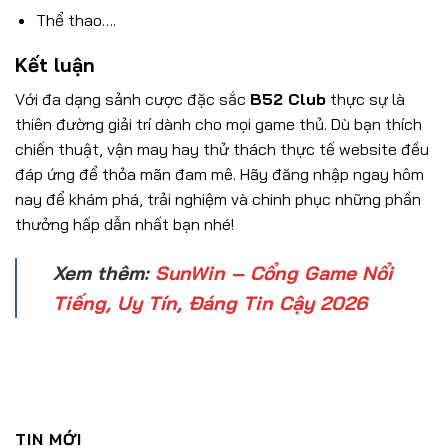
Thể thao….
Kết luận
Với đa dạng sảnh cược đặc sắc
B52 Club
thực sự là
thiên đường giải trí dành cho mọi game thủ. Dù bạn thích
chiến thuật, vận may hay thử thách thực tế website đều
đáp ứng để thỏa mãn đam mê. Hãy đăng nhập ngay hôm
nay để khám phá, trải nghiệm và chinh phục những phần
thưởng hấp dẫn nhất bạn nhé!
Xem thêm:
SunWin – Cổng Game Nổi
Tiếng, Uy Tín, Đáng Tin Cậy 2026
TIN MỚI