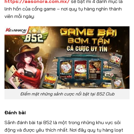
https://aasonora.com.mx/
sẽ bật mí 4 danh mục là
linh hồn của cổng game – nơi quy tụ hàng nghìn thành
viên mỗi ngày:
Điểm mặt những sảnh cược nổi bật tại B52 Club
Đánh bài
Sảnh đánh bài tại B52 là một trong những khu vực sôi
động và được yêu thích nhất. Nơi đây quy tụ hàng loạt