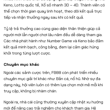
Keno, Lotto quốc tế, Xổ số nhanh 3D – 4D. Thành viên có
thể chọn thời gian quay linh hoạt, theo dõi kết quả trực
tiếp và nhận thưởng ngay sau khi có kết quả.
Tỷ lệ trả thưởng cao cùng giao diện thân thiện giúp cả
người mới lẫn người chơi lâu năm đều dễ dàng tham gia.
Các nhà phát hành như: Number Game và Keno bảo đảm
kết quả minh bạch, công bằng, đem lại cảm giác hứng
khởi trong từng lượt cược.
Chuyên mục khác
Ngoài các sảnh cược trên, FB88 còn phát triển nhiều
chuyên mục giải trí khác như: Bắn cá, nổ hũ. Nhờ sự đa
dạng này, hội viên luôn có thêm lựa chọn mới mẻ mỗi khi
truy cập, không bị nhàm chán.
Ngoài ra, nhà cái cũng thường xuyên cập nhật xu hướng
mới để nâng cao trải nghiệm cho khách tham gia. Hệ