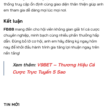
thống truy cập ổn định cùng giao diện thân thiện giúp anh
em tham gia dễ dàng mọi lúc mọi nơi.
Kết luận
FB88
mang đến cho hội viên không gian giải trí cá cược
chuyên nghiệp, minh bạch cùng nhiều phần thưởng hấp
dẫn. Đừng bỏ lỡ cơ hội, anh em hãy đăng ký ngay hôm
nay để khởi đầu hành trình gia tăng lợi nhuận ngay trên
nền tảng!
Xem thêm:
V9BET – Thương Hiệu Cá
Cược Trực Tuyến 5 Sao
TIN MỚI