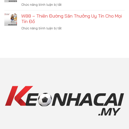
Chơi
Đáng
Chức năng bình luận bị tắt
ở
Giải
Tin
M88
Trí
Cậy
–
W88 – Thiên Đường Săn Thưởng Uy Tín Cho Mọi
Đáng
2025
Nhà
Tin
Tín Đồ
Cái
Cậy
Chức năng bình luận bị tắt
ở
Cá
Hàng
W88
Cược
Đầu
–
Trực
2025
Thiên
Tuyến
Đường
Chuẩn
Săn
Quốc
Thưởng
Tế
Uy
Tín
Cho
Mọi
Tín
Đồ