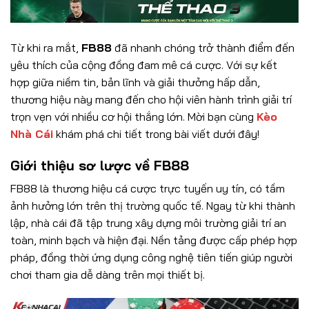
Từ khi ra mắt,
FB88
đã nhanh chóng trở thành điểm đến
yêu thích của cộng đồng đam mê cá cược. Với sự kết
hợp giữa niềm tin, bản lĩnh và giải thưởng hấp dẫn,
thương hiệu này mang đến cho hội viên hành trình giải trí
trọn vẹn với nhiều cơ hội thắng lớn. Mời bạn cùng
Kèo
Nhà Cái
khám phá chi tiết trong bài viết dưới đây!
Giới thiệu sơ lược về FB88
FB88 là thương hiệu cá cược trực tuyến uy tín, có tầm
ảnh hưởng lớn trên thị trường quốc tế. Ngay từ khi thành
lập, nhà cái đã tập trung xây dựng môi trường giải trí an
toàn, minh bạch và hiện đại. Nền tảng được cấp phép hợp
pháp, đồng thời ứng dụng công nghệ tiên tiến giúp người
chơi tham gia dễ dàng trên mọi thiết bị.