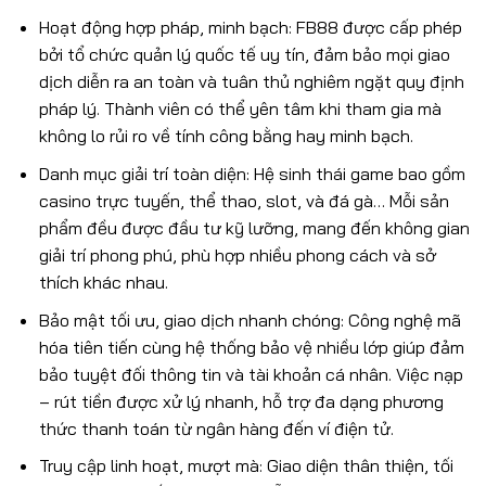
Hoạt động hợp pháp, minh bạch: FB88 được cấp phép
bởi tổ chức quản lý quốc tế uy tín, đảm bảo mọi giao
dịch diễn ra an toàn và tuân thủ nghiêm ngặt quy định
pháp lý. Thành viên có thể yên tâm khi tham gia mà
không lo rủi ro về tính công bằng hay minh bạch.
Danh mục giải trí toàn diện: Hệ sinh thái game bao gồm
casino trực tuyến, thể thao, slot, và đá gà… Mỗi sản
phẩm đều được đầu tư kỹ lưỡng, mang đến không gian
giải trí phong phú, phù hợp nhiều phong cách và sở
thích khác nhau.
Bảo mật tối ưu, giao dịch nhanh chóng: Công nghệ mã
hóa tiên tiến cùng hệ thống bảo vệ nhiều lớp giúp đảm
bảo tuyệt đối thông tin và tài khoản cá nhân. Việc nạp
– rút tiền được xử lý nhanh, hỗ trợ đa dạng phương
thức thanh toán từ ngân hàng đến ví điện tử.
Truy cập linh hoạt, mượt mà: Giao diện thân thiện, tối