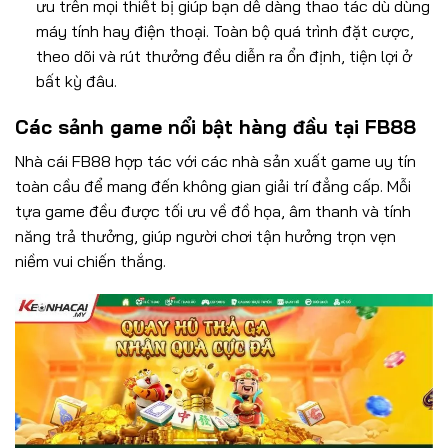
ưu trên mọi thiết bị giúp bạn dễ dàng thao tác dù dùng
máy tính hay điện thoại. Toàn bộ quá trình đặt cược,
theo dõi và rút thưởng đều diễn ra ổn định, tiện lợi ở
bất kỳ đâu.
Các sảnh game nổi bật hàng đầu tại FB88
Nhà cái FB88 hợp tác với các nhà sản xuất game uy tín
toàn cầu để mang đến không gian giải trí đẳng cấp. Mỗi
tựa game đều được tối ưu về đồ họa, âm thanh và tính
năng trả thưởng, giúp người chơi tận hưởng trọn vẹn
niềm vui chiến thắng.