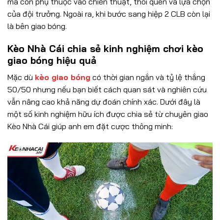
mà còn phụ thuộc vào chiến thuật, thói quen và lựa chọn
của đội trưởng. Ngoài ra, khi bước sang hiệp 2 CLB còn lại
là bên giao bóng.
Kèo Nhà Cái chia sẻ kinh nghiệm chơi kèo
giao bóng hiệu quả
Mặc dù
kèo giao bóng
có thời gian ngắn và tỷ lệ thắng
50/50 nhưng nếu bạn biết cách quan sát và nghiên cứu
vẫn nâng cao khả năng dự đoán chính xác. Dưới đây là
một số kinh nghiệm hữu ích được chia sẻ từ chuyên giao
Kèo Nhà Cái giúp anh em đặt cược thông minh: