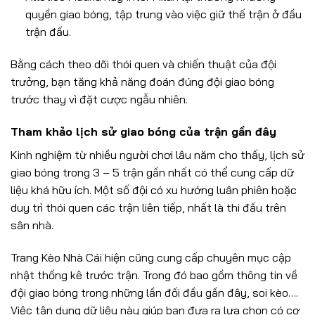
quyền giao bóng, tập trung vào việc giữ thế trận ở đầu
trận đấu.
Bằng cách theo dõi thói quen và chiến thuật của đội
trưởng, bạn tăng khả năng đoán đúng đội giao bóng
trước thay vì đặt cược ngẫu nhiên.
Tham khảo lịch sử giao bóng của trận gần đây
Kinh nghiệm từ nhiều người chơi lâu năm cho thấy, lịch sử
giao bóng trong 3 – 5 trận gần nhất có thể cung cấp dữ
liệu khá hữu ích. Một số đội có xu hướng luân phiên hoặc
duy trì thói quen các trận liên tiếp, nhất là thi đấu trên
sân nhà.
Trang Kèo Nhà Cái hiện cũng cung cấp chuyên mục cập
nhật thống kê trước trận. Trong đó bao gồm thông tin về
đội giao bóng trong những lần đối đầu gần đây, soi kèo….
Việc tận dụng dữ liệu này giúp bạn đưa ra lựa chọn có cơ