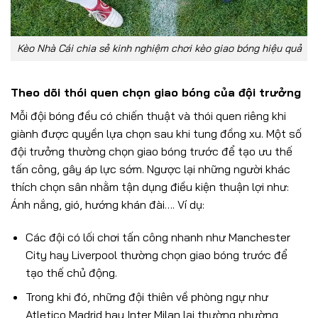
Kèo Nhà Cái chia sẻ kinh nghiệm chơi kèo giao bóng hiệu quả
Theo dõi thói quen chọn giao bóng của đội trưởng
Mỗi đội bóng đều có chiến thuật và thói quen riêng khi
giành được quyền lựa chọn sau khi tung đồng xu. Một số
đội trưởng thường chọn giao bóng trước để tạo ưu thế
tấn công, gây áp lực sớm. Ngược lại những người khác
thích chọn sân nhằm tận dụng điều kiện thuận lợi như:
Ánh nắng, gió, hướng khán đài…. Ví dụ:
Các đội có lối chơi tấn công nhanh như Manchester
City hay Liverpool thường chọn giao bóng trước để
tạo thế chủ động.
Trong khi đó, những đội thiên về phòng ngự như
Atletico Madrid hay Inter Milan lại thường nhường