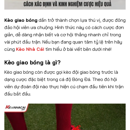
Kèo giao bóng
dần trở thành chọn lựa thú vị, được đông
đảo hội viên ưa chuộng. Hình thức này có cách cược đơn
giản, dễ dàng nhận biết và cơ hội thắng nhanh chỉ trong
vài phút đầu trận. Nếu bạn đang quan tâm tỷ lệ trên hãy
cùng
Kèo Nhà Cái
tìm hiểu ở bài viết bên dưới nhé!
Kèo giao bóng là gì?
Kèo giao bóng còn được gọi kèo đội giao bóng trước là
dạng cược đặc biệt trong cá độ Bóng Đá. Theo đó hội
viên dự đoán đội nào thực hiện cú chạm đầu tiên khi trận
đấu bắt đầu.