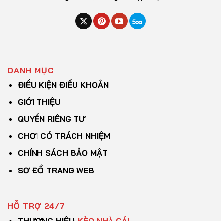
DANH MỤC
ĐIỀU KIỆN ĐIỀU KHOẢN
GIỚI THIỆU
QUYỀN RIÊNG TƯ
CHƠI CÓ TRÁCH NHIỆM
CHÍNH SÁCH BẢO MẬT
SƠ ĐỒ TRANG WEB
HỖ TRỢ 24/7
THƯƠNG HIỆU
:
KÈO NHÀ CÁI