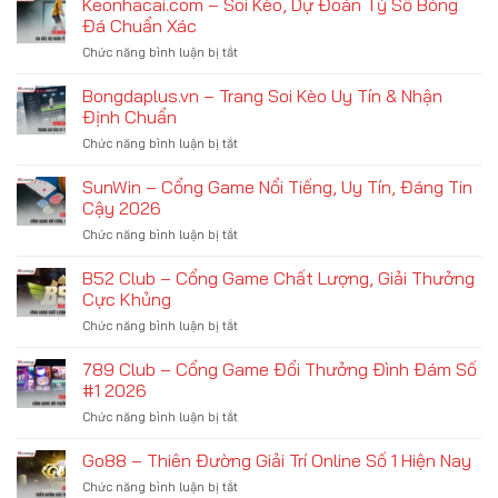
Keonhacai.com – Soi Kèo, Dự Đoán Tỷ Số Bóng
Nhận
Nam
Địa
Định
Đá Chuẩn Xác
Chỉ
Bóng
Chức năng bình luận bị tắt
ở
Uy
Đá
Keonhacai.com
Tín
Chuẩn
–
Bongdaplus.vn – Trang Soi Kèo Uy Tín & Nhận
Hỗ
Xác
Soi
Trợ
Định Chuẩn
Kèo,
Soi
Chức năng bình luận bị tắt
ở
Dự
Kèo
Bongdaplus.vn
Đoán
Bóng
–
SunWin – Cổng Game Nổi Tiếng, Uy Tín, Đáng Tin
Tỷ
Đá
Trang
Số
Cậy 2026
Chuẩn
Soi
Bóng
Chức năng bình luận bị tắt
ở
Kèo
Đá
SunWin
Uy
Chuẩn
–
B52 Club – Cổng Game Chất Lượng, Giải Thưởng
Tín
Xác
Cổng
&
Cực Khủng
Game
Nhận
Chức năng bình luận bị tắt
ở
Nổi
Định
B52
Tiếng,
Chuẩn
Club
789 Club – Cổng Game Đổi Thưởng Đình Đám Số
Uy
–
Tín,
#1 2026
Cổng
Đáng
Chức năng bình luận bị tắt
ở
Game
Tin
789
Chất
Cậy
Club
Go88 – Thiên Đường Giải Trí Online Số 1 Hiện Nay
Lượng,
2026
–
Giải
Chức năng bình luận bị tắt
ở
Cổng
Thưởng