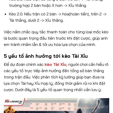
trường hợp 2 bàn hoặc ít hơn -> Xỉu thắng.
Kèo 2.0: Nếu trận có 2 bàn -> hòa(hoàn tiền), trên 2 ->
Tài thắng, dưới 2 -> Xỉu thắng.
Việc nắm chắc quy tắc thanh toán cho từng loại mốc kèo
là bước quan trọng đầu tiên trước khi đặt cược, giúp anh
em tránh nhầm lẫn & tối ưu hóa lựa chọn của mình.
5 yếu tố ảnh hưởng tới kèo Tài Xỉu
Để dự đoán chính xác
kèo Tài Xỉu
, người chơi cần hiểu rõ
các yếu tố trực tiếp ảnh hưởng đến tổng số bàn thắng
trong trận đấu. Việc phân tích kỹ lưỡng giúp bạn đưa ra
lựa chọn Tài hay Xỉu hợp lý, đồng thời giảm rủi ro khi đặt
cược. Dưới đây là 5 yếu tố quan trọng nhất cần lưu ý: