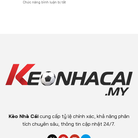
Chức năng bình luận bị tắt
ở
Cá
Hàng
W88
Cược
Đầu
–
Trực
2025
Thiên
Tuyến
Đường
Chuẩn
Săn
Quốc
Thưởng
Tế
Uy
Tín
Cho
Mọi
Tín
Đồ
Kèo Nhà Cái
cung cấp tỷ lệ chính xác, khả năng phân
tích chuyên sâu, thông tin cập nhật 24/7.