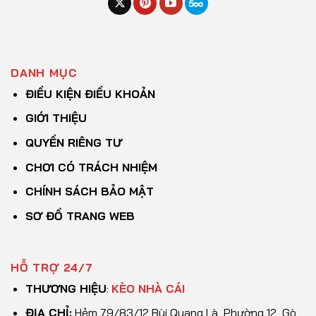
DANH MỤC
ĐIỀU KIỆN ĐIỀU KHOẢN
GIỚI THIỆU
QUYỀN RIÊNG TƯ
CHƠI CÓ TRÁCH NHIỆM
CHÍNH SÁCH BẢO MẬT
SƠ ĐỒ TRANG WEB
HỖ TRỢ 24/7
THƯƠNG HIỆU
:
KÈO NHÀ CÁI
ĐỊA CHỈ:
Hẻm 79/83/12 Bùi Quang Là, Phường 12, Gò