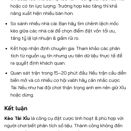
hoặc có tin lực lượng. Trường hợp kèo tăng thì khả
năng xuất hiện nhiều bàn hơn.
So sánh nhiều nhà cái: Bạn hãy tìm chênh lệch mốc
kèo giữa các nhà cái để chọn điểm đặt vốn tối ưu,
tăng tỷ lệ lợi nhuận & giảm rủi ro.
Kết hợp nhận định chuyên gia: Tham khảo các phân
tích từ nguồn uy tín nhưng ưu tiên dữ liệu thực tế để
ra quyết định khách quan.
Quan sát trận trong 15–20 phút đầu: Nếu trận cầu diễn
biến mở và có nhiều cơ hội vabh hãy cân nhắc cược
Tài. Nếu như hai đội chơi thận trọng anh em nên giữ Xỉu
hoặc dừng.
Kết luận
Kèo Tài Xỉu
là công cụ đặt cược linh hoạt & phù hợp với
người chơi biết phân tích số liệu. Thành công không đến