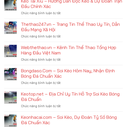
Kèo Tài Xỉu – Hướng Dẫn Đọc Kèo & Dự Đoán Trận
Lầm
Ưa
Á
Chí
Đấu Chính Xác
Chuộng
–
Mạng
Nhất
Chức năng bình luận bị tắt
ở
Chiến
Khiến
Kèo
Lược
Bạn
Tài
Thethao247.vn – Trang Tin Thể Thao Uy Tín, Dẫn
Đặt
Mất
Xỉu
Cược
Đầu Mạng Xã Hội
Tiền
–
Thông
Oan
Chức năng bình luận bị tắt
ở
Hướng
Minh
Thethao247.vn
Dẫn
&
–
Webthethao.vn – Kênh Tin Thể Thao Tổng Hợp
Đọc
Chính
Trang
Kèo
Hàng Đầu Việt Nam
Xác
Tin
&
Chức năng bình luận bị tắt
ở
Thể
Dự
Webthethao.vn
Thao
Đoán
–
Bongdaso.Com – Soi Kèo Hôm Nay, Nhận Định
Uy
Trận
Kênh
Tín,
Bóng Đá Chuẩn Xác
Đấu
Tin
Dẫn
Chính
Chức năng bình luận bị tắt
ở
Thể
Đầu
Xác
Bongdaso.Com
Thao
Mạng
–
Keotop.net – Địa Chỉ Uy Tín Hỗ Trợ Soi Kèo Bóng
Tổng
Xã
Soi
Hợp
Đá Chuẩn
Hội
Kèo
Hàng
Chức năng bình luận bị tắt
ở
Hôm
Đầu
Keotop.net
Nay,
Việt
–
Keonhacai.com – Soi Kèo, Dự Đoán Tỷ Số Bóng
Nhận
Nam
Địa
Định
Đá Chuẩn Xác
Chỉ
Bóng