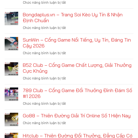
Chức năng bình luận bị tắt
ở
Uy
Đá
Keonhacai.com
Tín
Chuẩn
–
Bongdaplus.vn – Trang Soi Kèo Uy Tín & Nhận
Hỗ
Xác
Soi
Trợ
Định Chuẩn
Kèo,
Soi
Chức năng bình luận bị tắt
ở
Dự
Kèo
Bongdaplus.vn
Đoán
Bóng
–
SunWin – Cổng Game Nổi Tiếng, Uy Tín, Đáng Tin
Tỷ
Đá
Trang
Số
Cậy 2026
Chuẩn
Soi
Bóng
Chức năng bình luận bị tắt
ở
Kèo
Đá
SunWin
Uy
Chuẩn
–
B52 Club – Cổng Game Chất Lượng, Giải Thưởng
Tín
Xác
Cổng
&
Cực Khủng
Game
Nhận
Chức năng bình luận bị tắt
ở
Nổi
Định
B52
Tiếng,
Chuẩn
Club
789 Club – Cổng Game Đổi Thưởng Đình Đám Số
Uy
–
Tín,
#1 2026
Cổng
Đáng
Chức năng bình luận bị tắt
ở
Game
Tin
789
Chất
Cậy
Club
Go88 – Thiên Đường Giải Trí Online Số 1 Hiện Nay
Lượng,
2026
–
Giải
Chức năng bình luận bị tắt
ở
Cổng
Thưởng
Go88
Game
Cực
–
Hitclub – Thiên Đường Đổi Thưởng, Đẳng Cấp Có
Đổi
Khủng