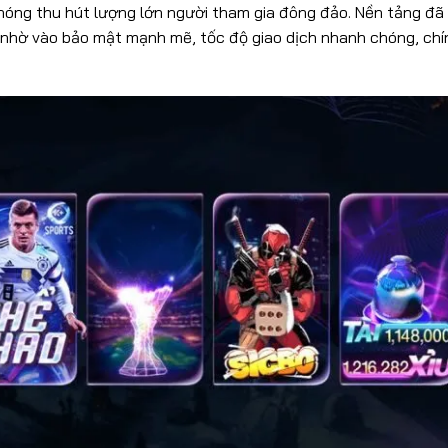
óng thu hút lượng lớn người tham gia đông đảo. Nền tảng đã
y nhờ vào bảo mật mạnh mẽ, tốc độ giao dịch nhanh chóng, chí