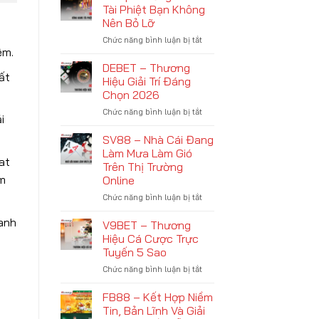
Thiên
1
Tài Phiệt Bạn Không
Đường
Hiện
Nên Bỏ Lỡ
Đổi
Nay
Chức năng bình luận bị tắt
ở
Thưởng,
ệm.
Rikvip
Đẳng
–
Cấp
DEBET – Thương
ất
Cổng
Có
Hiệu Giải Trí Đáng
Game
102
Chọn 2026
Tài
Chức năng bình luận bị tắt
ở
Phiệt
i
DEBET
Bạn
–
Không
SV88 – Nhà Cái Đang
Thương
Nên
Làm Mưa Làm Gió
at
Hiệu
Bỏ
Trên Thị Trường
Giải
Lỡ
ảm
Online
Trí
Đáng
Chức năng bình luận bị tắt
ở
Chọn
SV88
hanh
2026
–
V9BET – Thương
Nhà
Hiệu Cá Cược Trực
Cái
Tuyến 5 Sao
Đang
Chức năng bình luận bị tắt
ở
Làm
V9BET
Mưa
–
Làm
FB88 – Kết Hợp Niềm
Thương
Gió
Tin, Bản Lĩnh Và Giải
Hiệu
Trên