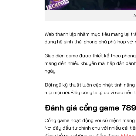
G
Web thành lập nhằm mục tiêu mang lại tr
dựng hệ sinh thái phong phú phù hợp với 
Giao diện game được thiết kế theo phong 
mang đến nhiều khuyến mãi hấp dẫn dành 
ngày.
Đội ngũ kỹ thuật luôn cập nhật tính năng 
mọi mọi nơi. Đây cũng là lý do vì sao nề
Đánh giá cổng game 789
Cổng game hoạt động với sứ mệnh mang đến 
Nơi đây đầu tư chỉnh chu với nhiều cải t
đừng bỏ qua những ưu điểm được
https