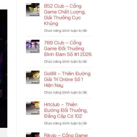
–
&
B52 Club – Cổng
Cổng
Nhận
Game Chất Lượng,
Game
Định
Giải Thưởng Cực
Nổi
Chuẩn
Khủng
Tiếng,
Uy
Chức năng bình luận bị tắt
ở
Tín,
B52
Đáng
Club
789 Club – Cổng
Tin
–
Game Đổi Thưởng
Cậy
Cổng
Đình Đám Số #1 2026
2026
Game
Chức năng bình luận bị tắt
ở
Chất
789
Lượng,
Club
Giải
Go88 – Thiên Đường
–
Thưởng
Giải Trí Online Số 1
Cổng
Cực
Hiện Nay
Game
Khủng
Chức năng bình luận bị tắt
ở
Đổi
Go88
Thưởng
–
Đình
Hitclub – Thiên
Thiên
Đám
Đường Đổi Thưởng,
Đường
Số
Đẳng Cấp Có 102
Giải
#1
Chức năng bình luận bị tắt
ở
Trí
2026
Hitclub
Online
–
Số
Rikvip – Cổng Game