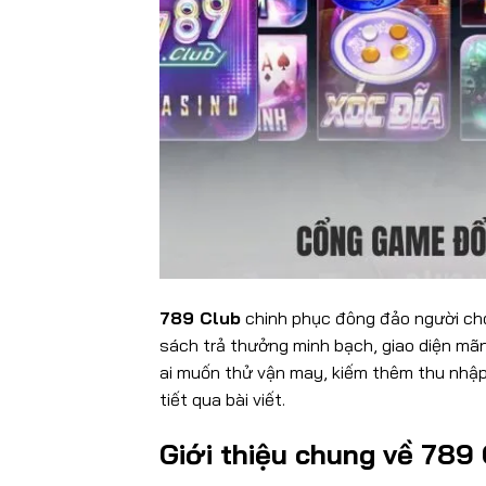
789 Club
chinh phục đông đảo người chơ
sách trả thưởng minh bạch, giao diện mã
ai muốn thử vận may, kiếm thêm thu nhập
tiết qua bài viết.
Giới thiệu chung về 789