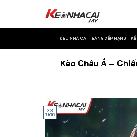
Bỏ
qua
nội
dung
KÈO NHÀ CÁI
BẢNG XẾP HẠNG
KẾ
Kèo Châu Á – Chi
23
Th10