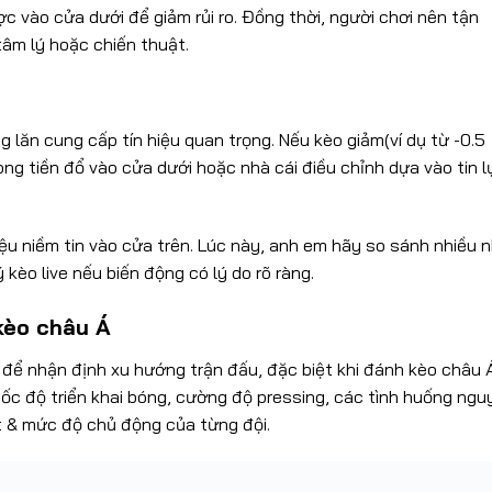
ợc vào cửa dưới để giảm rủi ro. Đồng thời, người chơi nên tận
tâm lý hoặc chiến thuật.
g lăn cung cấp tín hiệu quan trọng. Nếu kèo giảm(ví dụ từ -0.5
ng tiền đổ vào cửa dưới hoặc nhà cái điều chỉnh dựa vào tin l
u niềm tin vào cửa trên. Lúc này, anh em hãy so sánh nhiều 
 ý kèo live nếu biến động có lý do rõ ràng.
 kèo châu Á
g để nhận định xu hướng trận đấu, đặc biệt khi đánh kèo châu Á
, tốc độ triển khai bóng, cường độ pressing, các tình huống ngu
t & mức độ chủ động của từng đội.