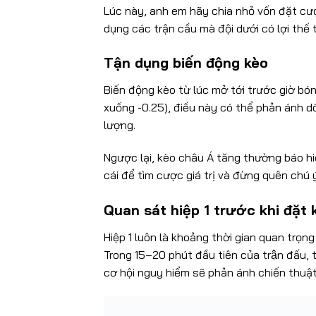
Lúc này, anh em hãy chia nhỏ vốn đặt cư
dụng các trận cầu mà đội dưới có lợi thế 
Tận dụng biến động kèo
Biến động kèo từ lúc mở tới trước giờ bón
xuống -0.25), điều này có thể phản ánh dò
lượng.
Ngược lại, kèo châu Á tăng thường báo hiệ
cái để tìm cược giá trị và đừng quên chú
Quan sát hiệp 1 trước khi đặt
Hiệp 1 luôn là khoảng thời gian quan trọn
Trong 15–20 phút đầu tiên của trận đấu
cơ hội nguy hiểm sẽ phản ánh chiến thuậ