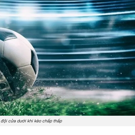
đội cửa dưới khi kèo chấp thấp