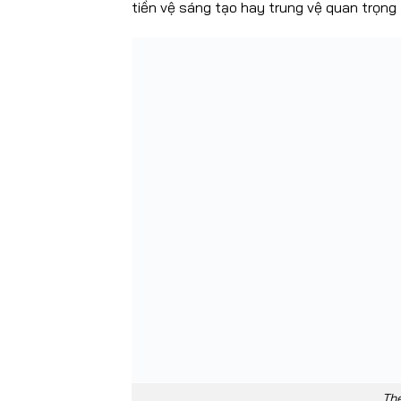
tiền vệ sáng tạo hay trung vệ quan trọng 
The