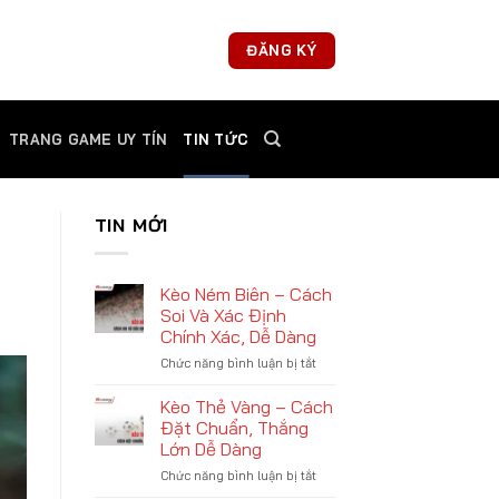
ĐĂNG KÝ
TRANG GAME UY TÍN
TIN TỨC
TIN MỚI
Kèo Ném Biên – Cách
Soi Và Xác Định
Chính Xác, Dễ Dàng
Chức năng bình luận bị tắt
ở
Kèo
Ném
Kèo Thẻ Vàng – Cách
Biên
Đặt Chuẩn, Thắng
–
Lớn Dễ Dàng
Cách
Chức năng bình luận bị tắt
ở
Soi
Kèo
Và